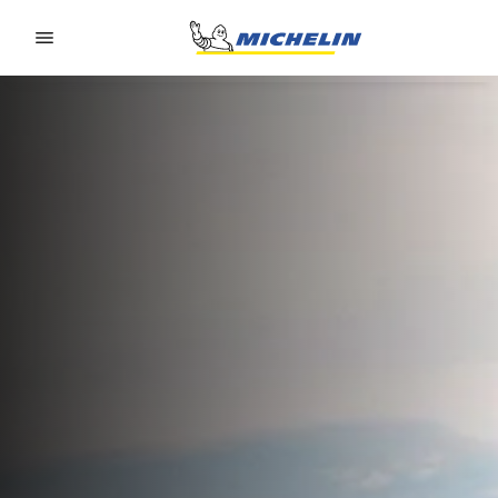
Go to page content
Go to page navigation