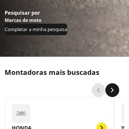
Pesquisar por
Marcas de moto
Completar a minha pesquisa
Montadoras mais buscadas
HONDA
YA