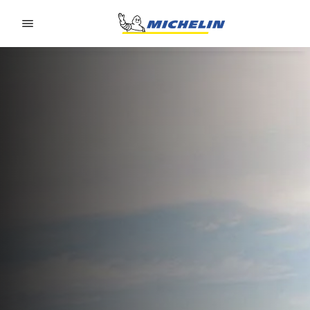
Go to page content
Go to page navigation