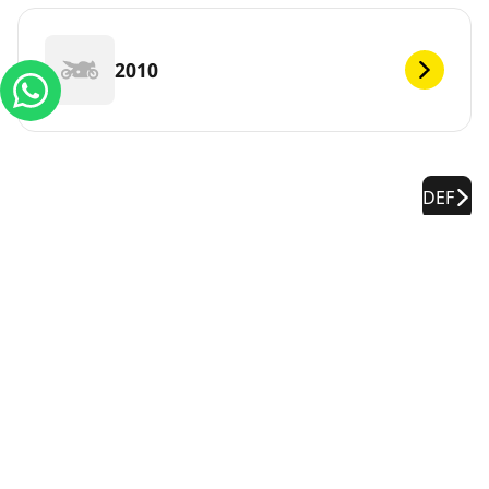
2010
DEF
Informações legais
As classificações de carga e/ou velocidade exibidas podem
divergir ligeiramente da medida original especificado na
etiqueta do veículo. Como profissional qualificado, o seu