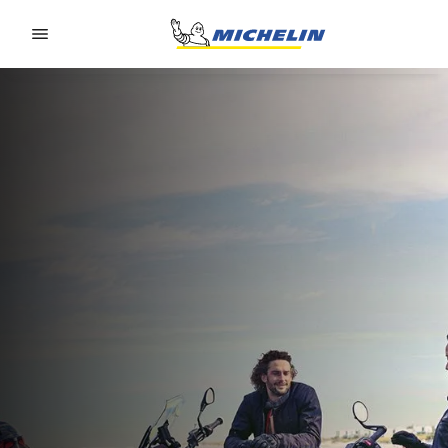
Go to page content
Go to page navigation