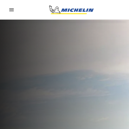
Go to page content
Go to page navigation