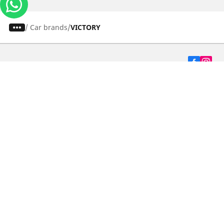
/
Car brands
VICTORY
Carros, SUVs
Motos
Bicicleta