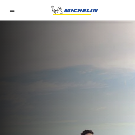
Go to page content
Go to page navigation