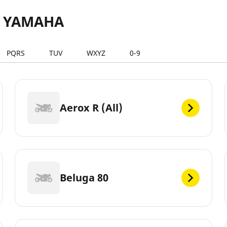
s YAMAHA
PQRS
TUV
WXYZ
0-9
Aerox R (All)
Beluga 80