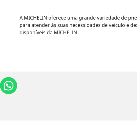
A MICHELIN oferece uma grande variedade de pneu
para atender às suas necessidades de veículo e d
disponíveis da MICHELIN.
Informações legais
As classificações de carga e/ou velocidade exib