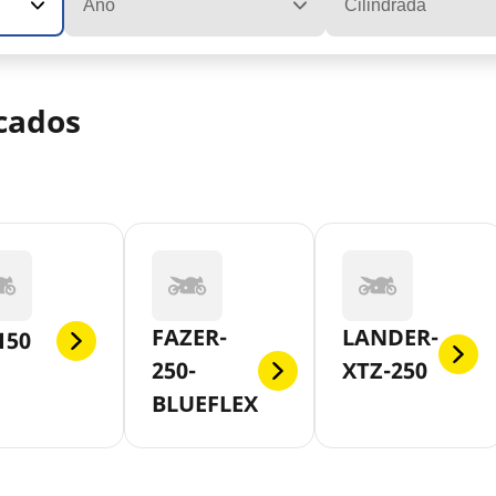
Ano
Cilindrada
cados
FAZER-
LANDER-
150
250-
XTZ-250
BLUEFLEX