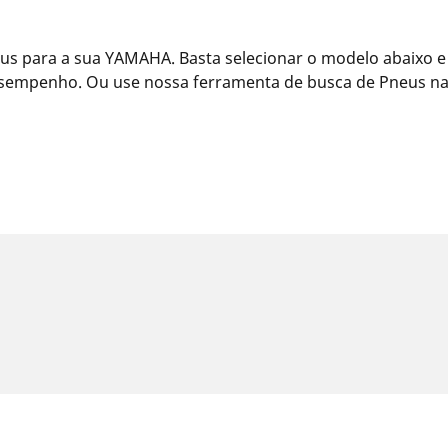
s para a sua YAMAHA. Basta selecionar o modelo abaixo e
esempenho. Ou use nossa ferramenta de busca de Pneus na 
idas podem divergir ligeiramente da medida original especificado n